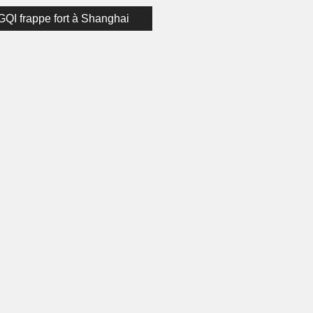
on
ous
I frappe fort à Shanghai