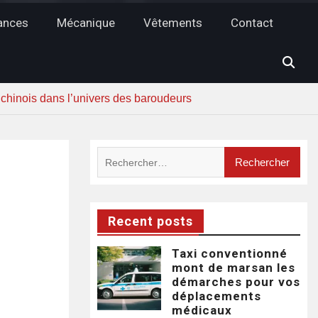
ances
Mécanique
Vêtements
Contact
chinois dans l’univers des baroudeurs
Rechercher :
Recent posts
Taxi conventionné
mont de marsan les
démarches pour vos
déplacements
médicaux