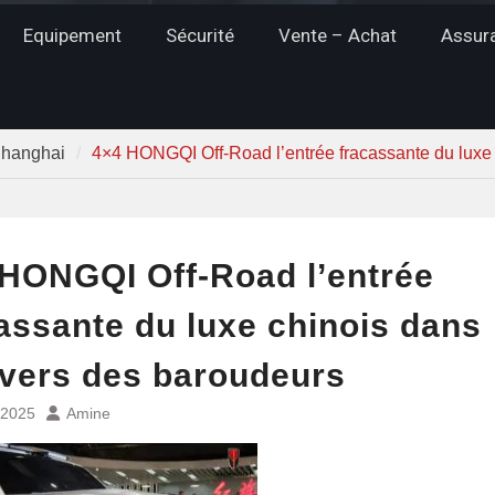
Equipement
Sécurité
Vente – Achat
Assur
Shanghai
4×4 HONGQI Off-Road l’entrée fracassante du luxe 
HONGQI Off-Road l’entrée
assante du luxe chinois dans
ivers des baroudeurs
l 2025
Amine