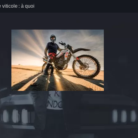
viticole : à quoi
s de votre première
é physique prévention
des maladies
e que révèle la
onné mont de marsan
 pour vos
 médicaux