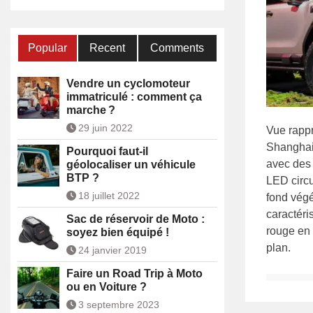
Popular
Recent
Comments
Vendre un cyclomoteur
immatriculé : comment ça
marche ?
29 juin 2022
Vue rapp
Shanghai 
Pourquoi faut-il
avec des 
géolocaliser un véhicule
BTP ?
LED circu
18 juillet 2022
fond végé
caractéri
Sac de réservoir de Moto :
rouge en 
soyez bien équipé !
plan.
24 janvier 2019
Faire un Road Trip à Moto
ou en Voiture ?
3 septembre 2023