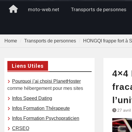
Home
moto-web.net
Transports de personnes
Home
Transports de personnes
HONGQI frappe fort à 
Liens Utiles
4×4 
Pourquoi j’ai choisi PlanetHoster
frac
comme hébergement pour mes sites
l’un
Infos Speed Dating
Infos Formation Thérapeute
27 avri
Infos Formation Psychopraticien
CRSEO