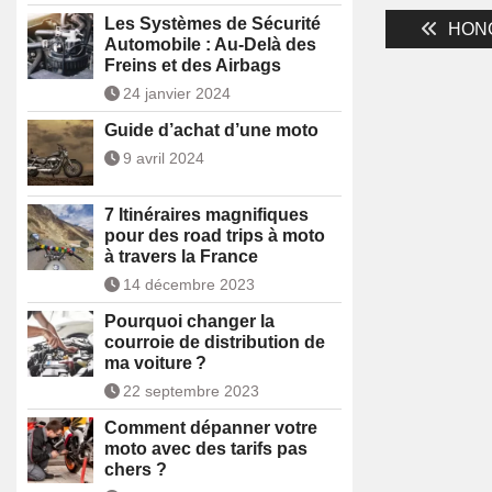
Navigati
Les Systèmes de Sécurité
Previ
HONGQ
Automobile : Au-Delà des
post:
de
Freins et des Airbags
24 janvier 2024
l’article
Guide d’achat d’une moto
9 avril 2024
7 Itinéraires magnifiques
pour des road trips à moto
à travers la France
14 décembre 2023
Pourquoi changer la
courroie de distribution de
ma voiture ?
22 septembre 2023
Comment dépanner votre
moto avec des tarifs pas
chers ?