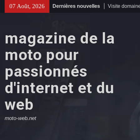
Skip
07 Août, 2026
Dernières nouvelles
Visite domaine 
to
s’attendre lor
content
expérience
Inserm activit
magazine de la
et traitement 
chroniques : c
moto pour
recherche
Taxi conventi
passionnés
les démarches
déplacements
d'internet et du
web
moto-web.net