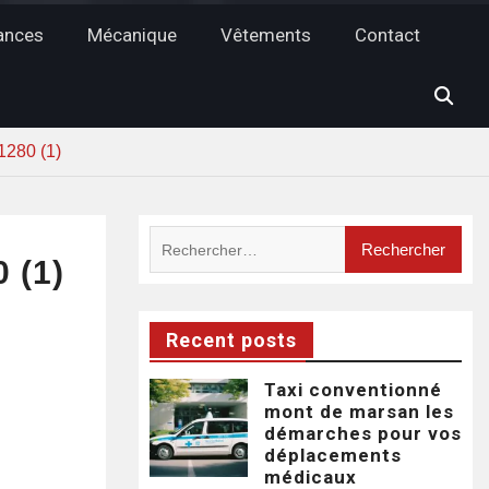
ances
Mécanique
Vêtements
Contact
1280 (1)
Rechercher :
 (1)
Recent posts
Taxi conventionné
mont de marsan les
démarches pour vos
déplacements
médicaux