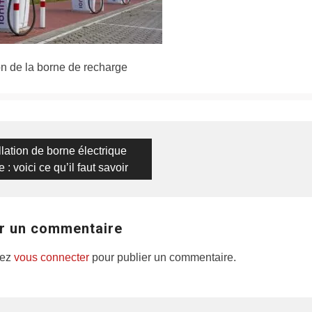
ion de la borne de recharge
on
ious
llation de borne électrique
 : voici ce qu’il faut savoir
r un commentaire
vez
vous connecter
pour publier un commentaire.