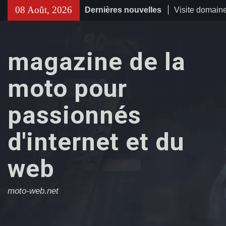
Visite domaine 
Skip
08 Août, 2026
Dernières nouvelles
s’attendre lor
to
expérience
content
Inserm activit
magazine de la
et traitement 
chroniques : c
recherche
moto pour
Taxi conventi
les démarches
passionnés
déplacements
d'internet et du
web
moto-web.net