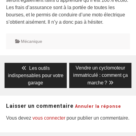
seront également ravis d’apprendre qu’il est 100% écolo.
Les frais d’assurance sont à la portée de toutes les
bourses, et le permis de conduire d’une moto électrique
s’obtient aisément. Il n’y a donc pas à hésiter.
Mécanique
Navigation
Previous
Next
Vendre un cyclomoteur
Les outils
post:
post:
de
immatriculé : comment ça
indispensables pour votre
garage
marche ?
l’article
Laisser un commentaire
Annuler la réponse
Vous devez
vous connecter
pour publier un commentaire.