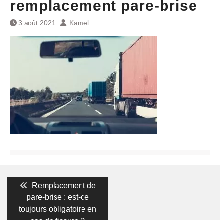
remplacement pare-brise
3 août 2021
Kamel
Navigation
Previous
Remplacement de
post:
de
pare-brise : est-ce
toujours obligatoire en
l’article